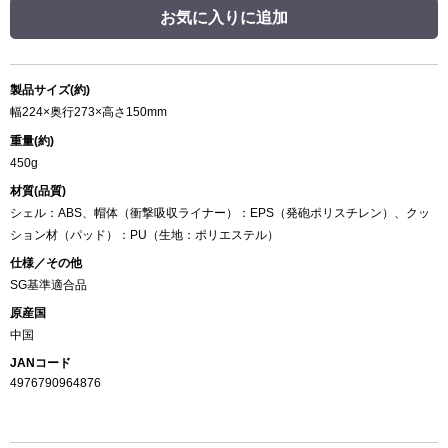
お気に入りに追加
製品サイズ(約)
幅224×奥行273×高さ150mm
重量(約)
450g
材質(品質)
シェル：ABS、帽体（衝撃吸収ライナー）：EPS（発砲ポリスチレン）、クッ
ション材（パッド）：PU（生地：ポリエステル）
仕様／その他
SG基準適合品
原産国
中国
JANコード
4976790964876