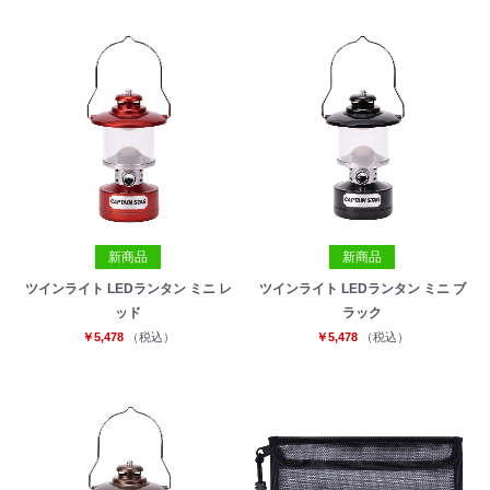
新商品
新商品
ツインライト LEDランタン ミニ レ
ツインライト LEDランタン ミニ ブ
ッド
ラック
お買い物を続ける
カートへ進む
￥5,478
（税込）
￥5,478
（税込）