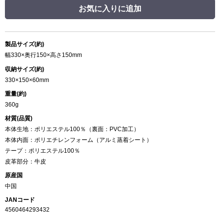
お気に入りに追加
製品サイズ(約)
幅330×奥行150×高さ150mm
収納サイズ(約)
330×150×60mm
重量(約)
360g
材質(品質)
本体生地：ポリエステル100％（裏面：PVC加工）
本体内面：ポリエチレンフォーム（アルミ蒸着シート）
テープ：ポリエステル100％
皮革部分：牛皮
原産国
中国
JANコード
4560464293432