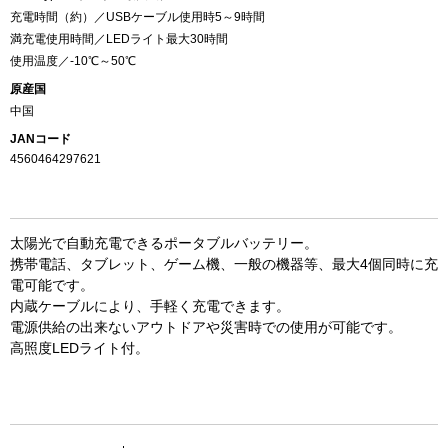
充電時間（約）／USBケーブル使用時5～9時間
満充電使用時間／LEDライト最大30時間
使用温度／-10℃～50℃
原産国
中国
JANコード
4560464297621
太陽光で自動充電できるポータブルバッテリー。
携帯電話、タブレット、ゲーム機、一般の機器等、最大4個同時に充
電可能です。
お買い物を続ける
カートへ進む
内蔵ケーブルにより、手軽く充電できます。
電源供給の出来ないアウトドアや災害時での使用が可能です。
高照度LEDライト付。