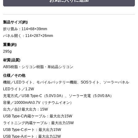
製品サイズ(約)
折り畳み：114×68×39mm
パネル開く：114×287×26mm
重量(約)
295g
材質(品質)
ABS樹脂・シリコン樹脂・単結晶シリコン
仕様／その他
機能／LEDライト、モバイルバッテリー機能、SOSライト、ソーラーパネル
LEDライト／1.2W
充電方式／USB Type-C（5.0V3.0A）、ソーラー充電（5.0V0.8A）
容量／10000mAh3.7V（リチウムイオン）
出力／合計最大出力：15W
USB Type-C内蔵ケーブル：最大出力15W
ライトニング内蔵ケーブル：最大出力15W
USB Type-Cポート：最大出力15W
USB Type-Aポート：最大出力12W