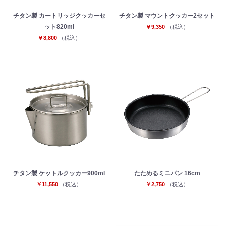
チタン製 カートリッジクッカーセ
チタン製 マウントクッカー2セット
ット820ml
￥9,350
（税込）
￥8,800
（税込）
お買い物を続ける
カートへ進む
チタン製 ケットルクッカー900ml
たためるミニパン 16cm
￥11,550
（税込）
￥2,750
（税込）