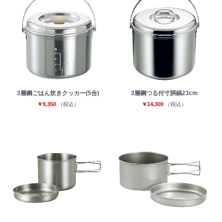
3層鋼ごはん炊きクッカー(5合)
3層鋼つる付寸胴鍋23cm
￥9,350
（税込）
￥14,300
（税込）