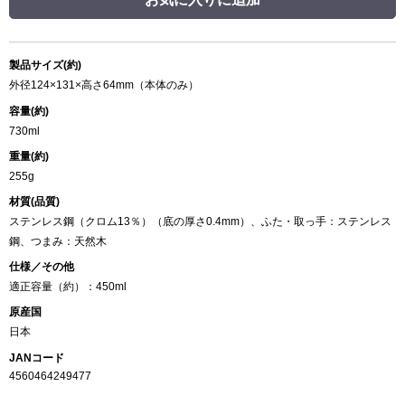
製品サイズ(約)
外径124×131×高さ64mm（本体のみ）
容量(約)
730ml
重量(約)
255g
材質(品質)
ステンレス鋼（クロム13％）（底の厚さ0.4mm）、ふた・取っ手：ステンレス
鋼、つまみ：天然木
仕様／その他
適正容量（約）：450ml
原産国
日本
JANコード
4560464249477