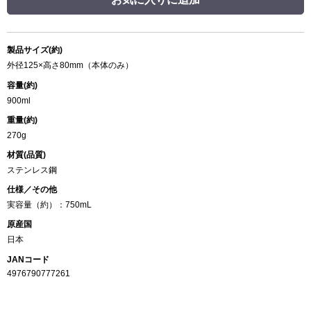
製品サイズ(約)
外径125×高さ80mm（本体のみ）
容量(約)
900ml
重量(約)
270g
材質(品質)
ステンレス鋼
仕様／その他
実容量（約）：750mL
原産国
日本
JANコード
4976790777261