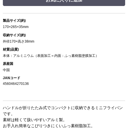
製品サイズ(約)
170×265×35mm
収納サイズ(約)
外径170×高さ38mm
材質(品質)
本体：アルミニウム（表面加工＝内面：ふっ素樹脂塗膜加工）
原産国
中国
JANコード
4560464270136
ハンドルが折りたたみ式でコンパクトに収納できるミニフライパン
です。
素材は軽くて扱いやすいアルミ製。
お手入れ簡単なこびりつきにくいふっ素樹脂加工。