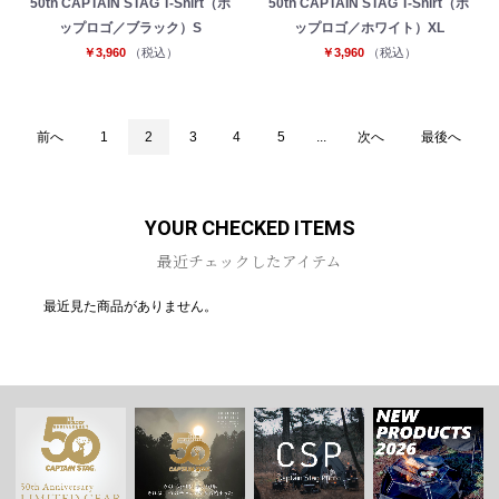
50th CAPTAIN STAG T-Shirt（ポ
50th CAPTAIN STAG T-Shirt（ポ
ップロゴ／ブラック）S
ップロゴ／ホワイト）XL
￥3,960
（税込）
￥3,960
（税込）
前へ
1
2
3
4
5
...
次へ
最後へ
YOUR CHECKED ITEMS
最近チェックしたアイテム
最近見た商品がありません。