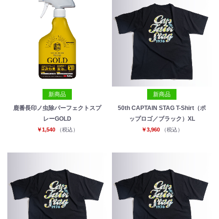
新商品
新商品
鹿番長印ノ虫除パーフェクトスプ
50th CAPTAIN STAG T-Shirt（ポ
レーGOLD
ップロゴ／ブラック）XL
￥1,540
（税込）
￥3,960
（税込）