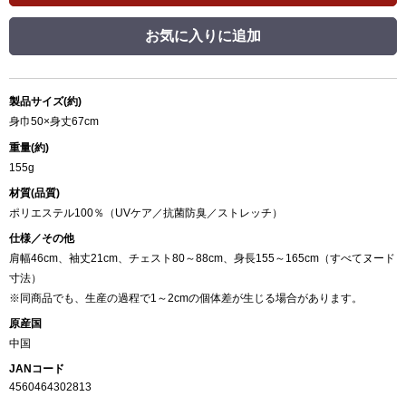
お気に入りに追加
製品サイズ(約)
身巾50×身丈67cm
重量(約)
155g
材質(品質)
ポリエステル100％（UVケア／抗菌防臭／ストレッチ）
仕様／その他
肩幅46cm、袖丈21cm、チェスト80～88cm、身長155～165cm（すべてヌード
寸法）
※同商品でも、生産の過程で1～2cmの個体差が生じる場合があります。
原産国
中国
JANコード
4560464302813