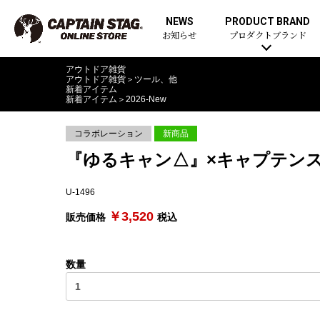
NEWS
PRODUCT BRAND
お知らせ
プロダクトブランド
アウトドア雑貨
アウトドア雑貨
＞
ツール、他
新着アイテム
新着アイテム
＞
2026-New
コラボレーション
新商品
『ゆるキャン△』×キャプテンスタ
U-1496
￥3,520
販売価格
税込
数量