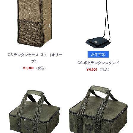
おすすめ
CS ランタンケース〈L〉（オリー
ブ）
CS 卓上ランタンスタンド
お買い物を続ける
カートへ進む
￥3,300
（税込）
￥6,600
（税込）