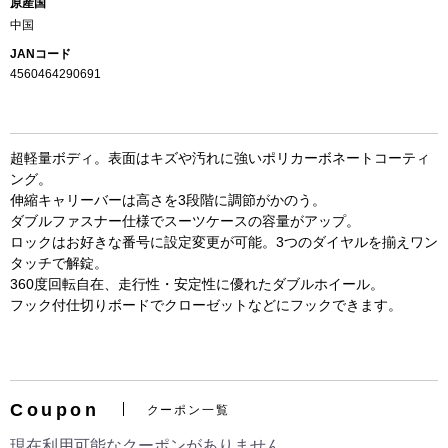
原産国
中国
JANコード
4560464290691
超軽量ボディ。表面はキズや汚れに強いポリカーボネートコーティ
ング。
伸縮キャリーバーは高さを3段階に調節がかのう。
ダブルファスナー仕様でスーツケースの容量がアップ。
ロックはお好きな番号に設定変更が可能。3つのダイヤルを揃えワン
タッチで解錠。
お買い物を続ける
カートへ進む
360度回転自在、走行性・安定性に優れたダブルホイール。
フック付仕切りボードでクローゼットなどにフックできます。
Coupon
クーポン一覧
現在利用可能なクーポンがありません