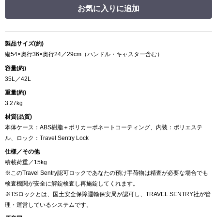
お気に入りに追加
製品サイズ(約)
縦54×奥行36×奥行24／29cm（ハンドル・キャスター含む）
容量(約)
35L／42L
重量(約)
3.27kg
材質(品質)
本体ケース：ABS樹脂＋ポリカーボネートコーティング、内装：ポリエステ
ル、ロック：Travel Sentry Lock
仕様／その他
積載荷重／15kg
※このTravel Sentry認可ロックであなたの預け手荷物は精査が必要な場合でも
検査機関が安全に解錠検査し再施錠してくれます。
※TSロックとは、国土安全保障運輸保安局が認可し、TRAVEL SENTRY社が管
理・運営しているシステムです。