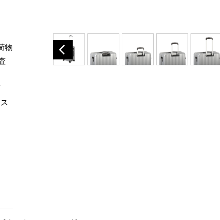
手荷物
査
可
シス