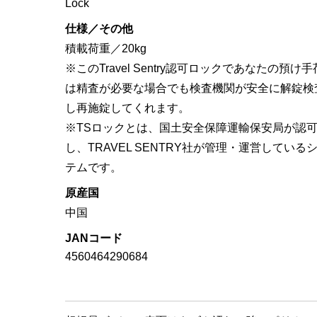
Lock
仕様／その他
積載荷重／20kg
※このTravel Sentry認可ロックであなたの預け
は精査が必要な場合でも検査機関が安全に解錠検
し再施錠してくれます。
※TSロックとは、国土安全保障運輸保安局が認
し、TRAVEL SENTRY社が管理・運営している
テムです。
原産国
中国
JANコード
4560464290684