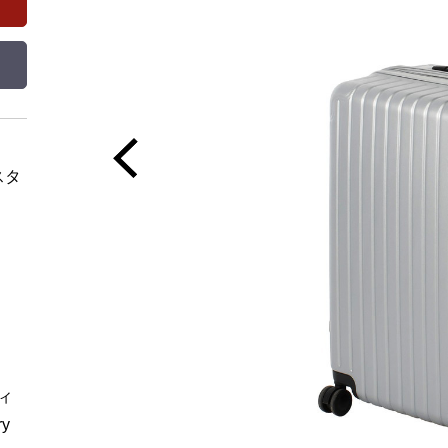
スタ
ィ
y