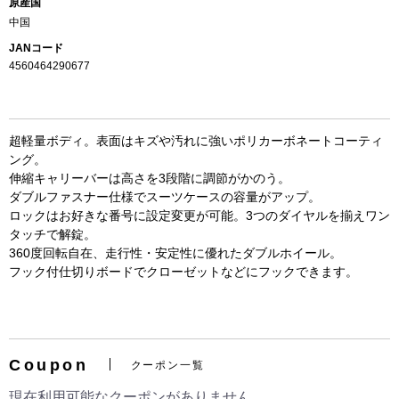
原産国
中国
JANコード
4560464290677
超軽量ボディ。表面はキズや汚れに強いポリカーボネートコーティ
ング。
伸縮キャリーバーは高さを3段階に調節がかのう。
ダブルファスナー仕様でスーツケースの容量がアップ。
ロックはお好きな番号に設定変更が可能。3つのダイヤルを揃えワン
タッチで解錠。
お買い物を続ける
カートへ進む
360度回転自在、走行性・安定性に優れたダブルホイール。
フック付仕切りボードでクローゼットなどにフックできます。
Coupon
クーポン一覧
現在利用可能なクーポンがありません