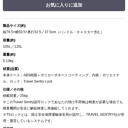
お気に入りに追加
製品サイズ(約)
縦76.5×横50.5×奥行32.5／37.5cm（ハンドル・キャスター含む）
容量(約)
105L／120L
重量(約)
5.13kg
材質(品質)
本体ケース：ABS樹脂＋ポリカーボネートコーティング、内装：ポリエステ
ル、ロック：Travel Sentry Lock
仕様／その他
積載荷重／25kg
※このTravel Sentry認可ロックであなたの預け手荷物は精査が必要な場合でも
検査機関が安全に解錠検査し再施錠してくれます。
※TSロックとは、国土安全保障運輸保安局が認可し、TRAVEL SENTRY社が管
理・運営しているシステムです。