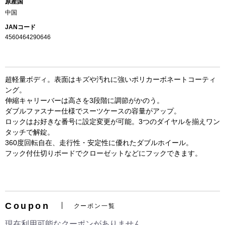
原産国
中国
JANコード
4560464290646
超軽量ボディ。表面はキズや汚れに強いポリカーボネートコーティ
ング。
伸縮キャリーバーは高さを3段階に調節がかのう。
ダブルファスナー仕様でスーツケースの容量がアップ。
ロックはお好きな番号に設定変更が可能。3つのダイヤルを揃えワン
タッチで解錠。
お買い物を続ける
カートへ進む
360度回転自在、走行性・安定性に優れたダブルホイール。
フック付仕切りボードでクローゼットなどにフックできます。
Coupon
クーポン一覧
現在利用可能なクーポンがありません