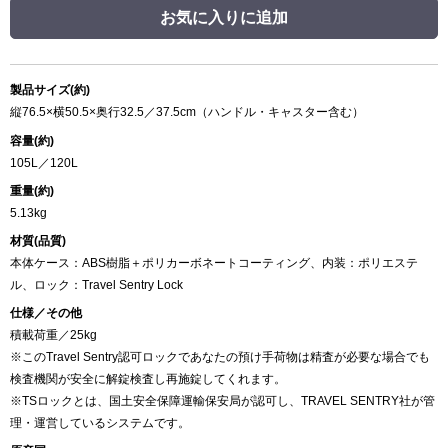
お気に入りに追加
製品サイズ(約)
縦76.5×横50.5×奥行32.5／37.5cm（ハンドル・キャスター含む）
容量(約)
105L／120L
重量(約)
5.13kg
材質(品質)
本体ケース：ABS樹脂＋ポリカーボネートコーティング、内装：ポリエステ
ル、ロック：Travel Sentry Lock
仕様／その他
積載荷重／25kg
※このTravel Sentry認可ロックであなたの預け手荷物は精査が必要な場合でも
検査機関が安全に解錠検査し再施錠してくれます。
※TSロックとは、国土安全保障運輸保安局が認可し、TRAVEL SENTRY社が管
理・運営しているシステムです。