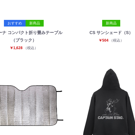
おすすめ
新商品
新商品
ーナ コンパクト折り畳みテーブル
CS サンシェード（S）
（ブラック）
￥504
（税込）
￥1,628
（税込）