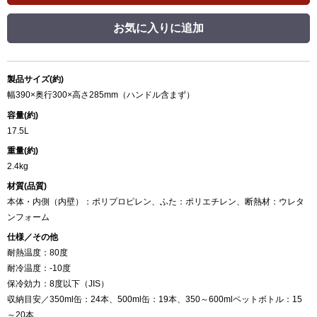
お気に入りに追加
製品サイズ(約)
幅390×奥行300×高さ285mm（ハンドル含まず）
容量(約)
17.5L
重量(約)
2.4kg
材質(品質)
本体・内側（内壁）：ポリプロピレン、ふた：ポリエチレン、断熱材：ウレタ
ンフォーム
仕様／その他
耐熱温度：80度
耐冷温度：-10度
保冷効力：8度以下（JIS）
収納目安／350ml缶：24本、500ml缶：19本、350～600mlペットボトル：15
～20本