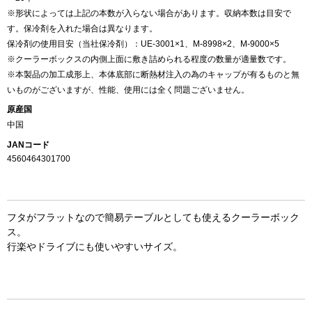
※形状によっては上記の本数が入らない場合があります。収納本数は目安で
す。保冷剤を入れた場合は異なります。
保冷剤の使用目安（当社保冷剤）：UE-3001×1、M-8998×2、M-9000×5
※クーラーボックスの内側上面に敷き詰められる程度の数量が適量数です。
※本製品の加工成形上、本体底部に断熱材注入の為のキャップが有るものと無
いものがございますが、性能、使用には全く問題ございません。
原産国
中国
JANコード
4560464301700
お買い物を続ける
カートへ進む
フタがフラットなので簡易テーブルとしても使えるクーラーボック
ス。
行楽やドライブにも使いやすいサイズ。