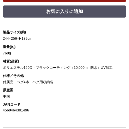
お気に入りに追加
製品サイズ(約)
244×256×H189cm
重量(約)
760g
材質(品質)
ポリエステル150D・ブラックコーティング（10,000mm防水）UV加工
仕様／その他
付属品：ペグ4本、ペグ用収納袋
原産国
中国
JANコード
4560464301496