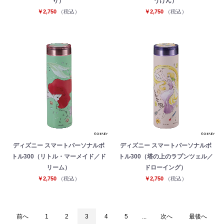
り）
うけん）
￥2,750
（税込）
￥2,750
（税込）
ディズニー スマートパーソナルボ
ディズニー スマートパーソナルボ
トル300（リトル・マーメイド／ド
トル300（塔の上のラプンツェル／
リーム）
ドローイング）
￥2,750
（税込）
￥2,750
（税込）
前へ
1
2
3
4
5
...
次へ
最後へ