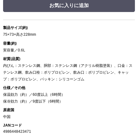
お気に入りに追加
製品サイズ(約)
75×73×高さ228mm
容量(約)
実容量／0.6L
材質(品質)
内びん：ステンレス鋼、胴部：ステンレス鋼（アクリル樹脂塗装）、口金：ス
テンレス鋼、飲み口栓：ポリプロピレン、飲み口：ポリプロピレン、キャッ
プ：ポリプロピレン、パッキン：シリコーンゴム
仕様／その他
保温効力（約）／60度以上（6時間）
保冷効力（約）／9度以下（6時間）
原産国
中国
JANコード
4986448423471