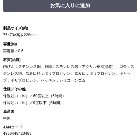
お気に入りに追加
製品サイズ(約)
75×73×高さ228mm
容量(約)
実容量／0.6L
材質(品質)
内びん：ステンレス鋼、胴部：ステンレス鋼（アクリル樹脂塗装）、口金：ス
テンレス鋼、飲み口栓：ポリプロピレン、飲み口：ポリプロピレン、キャッ
プ：ポリプロピレン、パッキン：シリコーンゴム
仕様／その他
保温効力（約）／60度以上（6時間）
保冷効力（約）／9度以下（6時間）
原産国
中国
JANコード
4986448423488