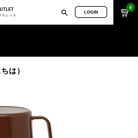
0
UTLET
LOGIN
ウトレット
にちは）