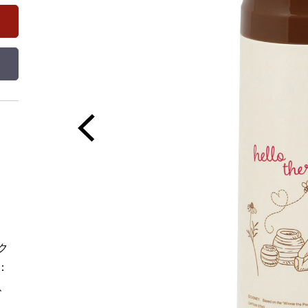
ク
：
、