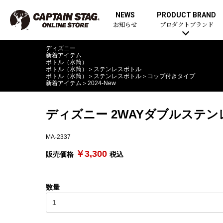
NEWS
PRODUCT BRAND
お知らせ
プロダクトブランド
ディズニー
新着アイテム
ボトル（水筒）
ボトル（水筒）
＞
ステンレスボトル
ボトル（水筒）
＞
ステンレスボトル
＞
コップ付きタイプ
新着アイテム
＞
2024-New
ディズニー 2WAYダブルステ
MA-2337
￥3,300
販売価格
税込
数量