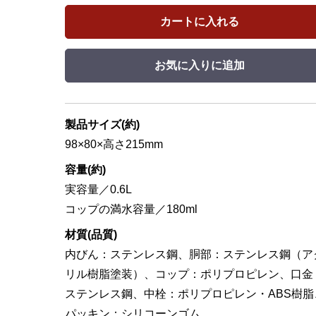
カートに入れる
お気に入りに追加
製品サイズ(約)
98×80×高さ215mm
容量(約)
実容量／0.6L
コップの満水容量／180ml
材質(品質)
内びん：ステンレス鋼、胴部：ステンレス鋼（ア
リル樹脂塗装）、コップ：ポリプロピレン、口金
ステンレス鋼、中栓：ポリプロピレン・ABS樹脂
パッキン：シリコーンゴム