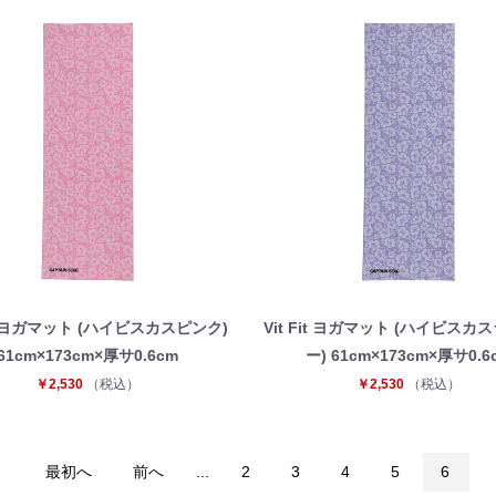
お買い物を続ける
カートへ進む
Fit ヨガマット (ハイビスカスピンク)
Vit Fit ヨガマット (ハイビスカ
61cm×173cm×厚サ0.6cm
ー) 61cm×173cm×厚サ0.6
￥2,530
（税込）
￥2,530
（税込）
最初へ
前へ
...
2
3
4
5
6