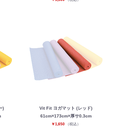
ー)
Vit Fit ヨガマット (レッド)
m
61cm×173cm×厚サ0.3cm
￥1,650
（税込）