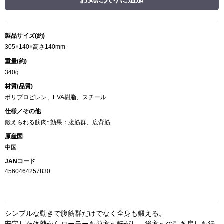
製品サイズ(約)
305×140×高さ140mm
重量(約)
340g
材質(品質)
ポリプロピレン、EVA樹脂、スチール
仕様／その他
鍛えられる筋肉~効果：腹筋群、広背筋
原産国
中国
JANコード
4560464257830
シンプルな動きで腹筋群だけでなく全身も鍛える。