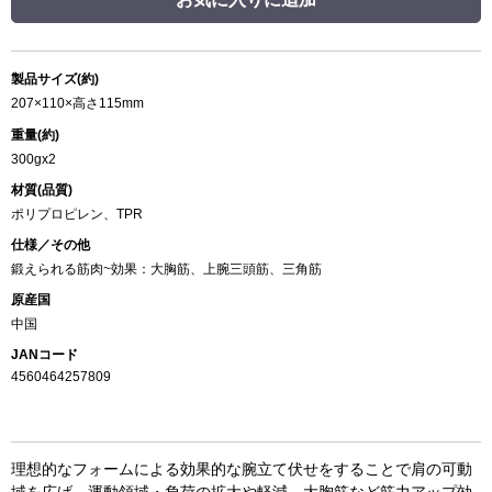
製品サイズ(約)
207×110×高さ115mm
重量(約)
300gx2
材質(品質)
ポリプロピレン、TPR
仕様／その他
鍛えられる筋肉~効果：大胸筋、上腕三頭筋、三角筋
原産国
中国
JANコード
4560464257809
理想的なフォームによる効果的な腕立て伏せをすることで肩の可動