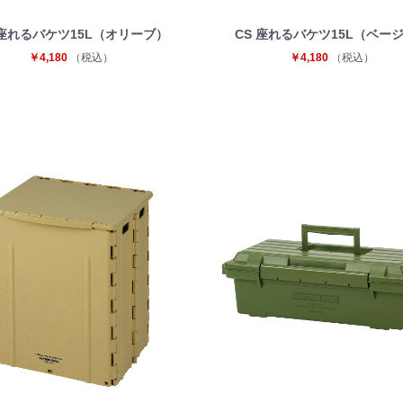
 座れるバケツ15L（オリーブ）
CS 座れるバケツ15L（ベー
￥4,180
（税込）
￥4,180
（税込）
お買い物を続ける
カートへ進む