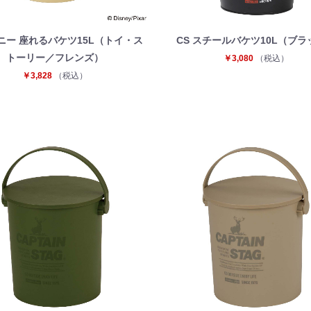
ニー 座れるバケツ15L（トイ・ス
CS スチールバケツ10L（ブラ
トーリー／フレンズ）
￥3,080
（税込）
￥3,828
（税込）