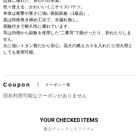
品質に優れた、安心の日本製。
色々使える、かわいいミニサイズバケツ。
本体は衝撃や寒さに強い亜鉛鉄板（1級品）。
底は特殊巻き締め工法で、水漏れ無し。
底輪付きで耐久性に優れています。
耳は内側から副板を使用した“二重耳”で曲がったり、折れたりしま
せん。
火に強いトタン製だから安心。花火の燃えカスを入れたり消火用と
しても使用可能。
お買い物を続ける
カートへ進む
Coupon
クーポン一覧
現在利用可能なクーポンがありません
YOUR CHECKED ITEMS
最近チェックしたアイテム