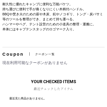
耐久性に優れたキャンプに便利な万能バケツ。
持ち運びに便利で手が痛くなりにくい木柄付ハンドル。
BBQや焚き火のための薪や木炭、鉈やノコギリ、トング・炭バサミ
等のツールを整理ができ、まとめて持ち運べる。
ハンマーやペグ、テント設営のための小道具の整理・運搬に。
本体にはキャプテンスタッグのロゴマーク入り。
お買い物を続ける
カートへ進む
Coupon
クーポン一覧
現在利用可能なクーポンがありません
YOUR CHECKED ITEMS
最近チェックしたアイテム
最近見た商品がありません。