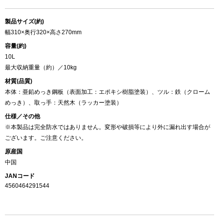
製品サイズ(約)
幅310×奥行320×高さ270mm
容量(約)
10L
最大収納重量（約）／10kg
材質(品質)
本体：亜鉛めっき鋼板（表面加工：エポキシ樹脂塗装）、ツル：鉄（クローム
めっき）、取っ手：天然木（ラッカー塗装）
仕様／その他
※本製品は完全防水ではありません。変形や破損等により外に漏れ出す場合が
ございます。ご注意ください。
原産国
中国
JANコード
4560464291544