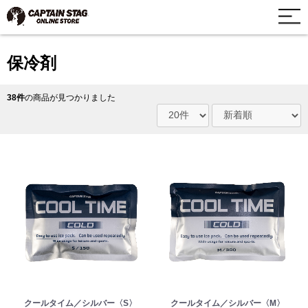
保冷剤
38件
の商品が見つかりました
クールタイム／シルバー〈S〉
クールタイム／シルバー〈M〉