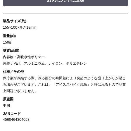
製品サイズ(約)
155×100×厚さ18mm
重量(約)
150g
材質(品質)
内容物：高吸水性ポリマー
外装：PET、アルミニウム、ナイロン、ポリエチレン
仕様／その他
保冷剤が凍結する際、凍る部分の時間差により突起のような盛り上がりが起こ
る場合がございます。これは、「アイススパイク現象」と呼ばれるもので品質
上問題ございません。
原産国
中国
JANコード
4560464304053