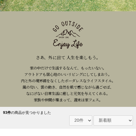
さあ、外に出て 人生を楽しもう。
家の中だけで生活するなんて、もったいない。
アウトドアも居心地のいいリビングにしてしまおう。
内と外の境界線をなくしたボーダレスなライフスタイル。
風の匂い、雲の動き、自然を肌で感じながら過ごせば、
なにげない日常生活に癒しと元気を与えてくれる。
家族や仲間が集まって、週末は家フェス。
93件
の商品が見つかりました