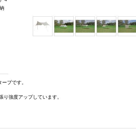
納
タープです。
張り強度アップしています。