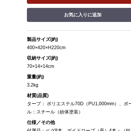
お気に入りに追加
製品サイズ(約)
400×420×H220cm
収納サイズ(約)
70×14×14cm
重量(約)
3.2kg
材質(品質)
タープ： ポリエステル70D（PU1,000mm）、ポ
ル：スチール（紛体塗装）
仕様／その他
付属品：ペグ8本、ガイドロープ（長）4本・（短