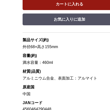
カートに入れる
お気に入りに追加
製品サイズ(約)
外径68×高さ155mm
容量(約)
満水容量：460ml
材質(品質)
アルミニウム合金、表面加工：アルマイト
原産国
中国
JANコード
4560464290448