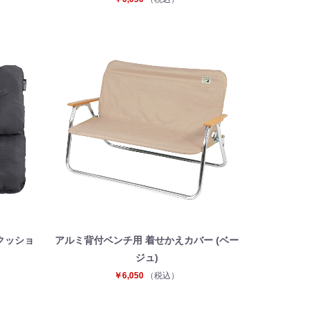
クッショ
アルミ背付ベンチ用 着せかえカバー (ベー
ジュ)
￥6,050
（税込）