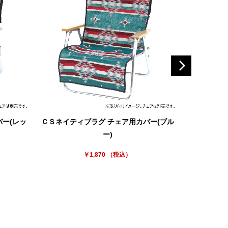
ー(レッ
ＣＳネイティブラグ チェア用カバー(ブル
ＣＳネイテ
ー)
￥1,870 （税込）