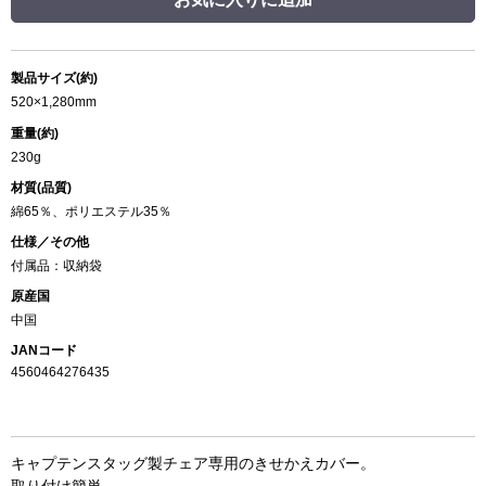
製品サイズ(約)
520×1,280mm
重量(約)
230g
材質(品質)
綿65％、ポリエステル35％
仕様／その他
付属品：収納袋
原産国
中国
JANコード
4560464276435
キャプテンスタッグ製チェア専用のきせかえカバー。