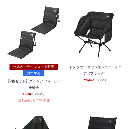
公式オンラインストア限定
トレッカー クッションライトチェ
おすすめ
ア（ブラック）
￥9,878
（税込）
【2個セット】グラシア フィールド
座椅子
￥6,380
（税込）
(通常価格より 52% 割引)