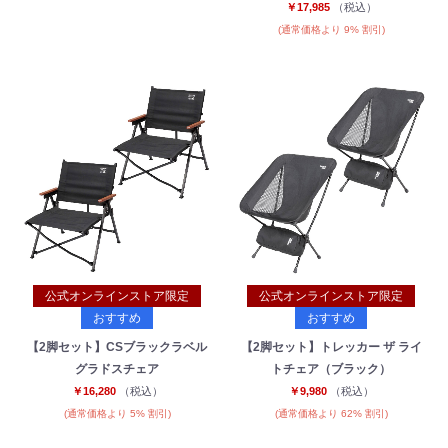
￥17,985
（税込）
(通常価格より 9% 割引)
公式オンラインストア限定
公式オンラインストア限定
おすすめ
おすすめ
【2脚セット】CSブラックラベル
【2脚セット】トレッカー ザ ライ
お買い物を続ける
カートへ進む
グラドスチェア
トチェア（ブラック）
￥16,280
（税込）
￥9,980
（税込）
(通常価格より 5% 割引)
(通常価格より 62% 割引)