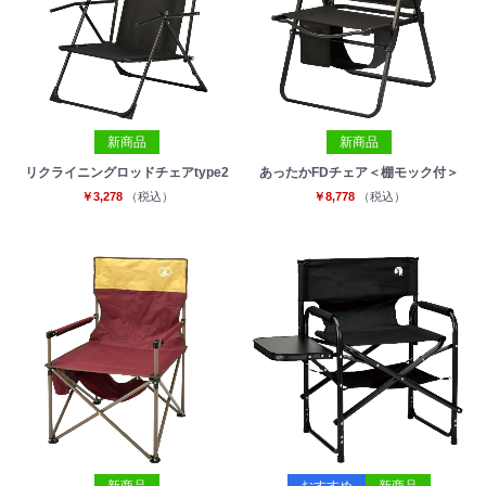
新商品
新商品
リクライニングロッドチェアtype2
あったかFDチェア＜棚モック付＞
￥3,278
（税込）
￥8,778
（税込）
新商品
おすすめ
新商品