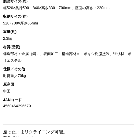
製品サイズ(約)
幅520×奥行590・840×高さ830・700mm、座面の高さ：220mm
収納サイズ(約)
520×700×厚さ65mm
重量(約)
2.3kg
材質(品質)
構造部材：金属（鋼）、表面加工：構造部材＝エポキシ樹脂塗装、張り材：ポ
リエステル
仕様／その他
耐荷重／70kg
原産国
中国
JANコード
4560464296679
座ったままリクライニング可能。