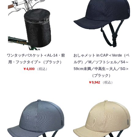
ワンタッチバスケット＜AL-14・前
おしゃメット in CAP＜Verde（ベ
用・フックタイプ＞（ブラック）
ルデ）／M／ソフトシェル／54～
59cm未満／中高生～大人／SG＞
￥4,000
（税込）
（ブラック）
￥9,942
（税込）