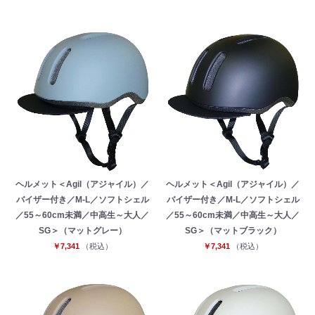
ヘルメット＜Agil（アジャイル）／
ヘルメット＜Agil（アジャイル）／
バイザー付き／M-L／ソフトシェル
バイザー付き／M-L／ソフトシェル
／55～60cm未満／中高生～大人／
／55～60cm未満／中高生～大人／
SG＞（マットグレー）
SG＞（マットブラック）
￥7,341
（税込）
￥7,341
（税込）