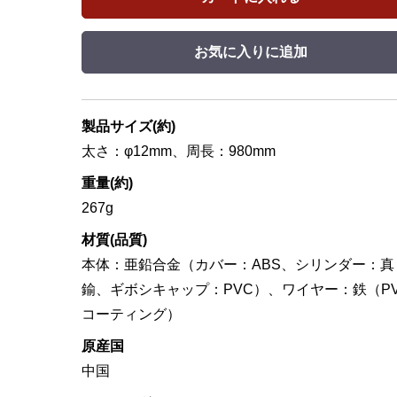
お気に入りに追加
製品サイズ(約)
太さ：φ12mm、周長：980mm
重量(約)
267g
材質(品質)
本体：亜鉛合金（カバー：ABS、シリンダー：真
鍮、ギボシキャップ：PVC）、ワイヤー：鉄（P
コーティング）
原産国
中国