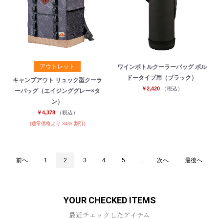
アウトレット
ワインボトルクーラーバッグ ボル
ドータイプ用（ブラック）
キャンプアウト リュック型クーラ
￥2,420
（税込）
ーバッグ（エイジンググレー×タ
ン）
￥4,378
（税込）
(通常価格より 34% 割引)
前へ
1
2
3
4
5
...
次へ
最後へ
YOUR CHECKED ITEMS
最近チェックしたアイテム