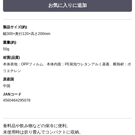
お気に入りに追加
製品サイズ(約)
幅300×奥行120×高さ200mm
重量(約)
50g
材質(品質)
本体表地：OPPフィルム、本体内面：PE発泡ウレタンアルミ蒸着、断熱材：ポ
リエチレン
原産国
中国
JANコード
4560464295078
食料品や飲み物などの保冷に便利。
未使用時は折り畳んでコンパクトに収納。