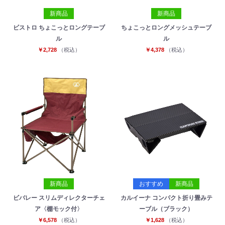
新商品
新商品
ビストロ ちょこっとロングテーブ
ちょこっとロングメッシュテーブ
ル
ル
￥2,728
（税込）
￥4,378
（税込）
お買い物を続ける
カートへ進む
新商品
おすすめ
新商品
ビバレー スリムディレクターチェ
カルイーナ コンパクト折り畳みテ
ア〈棚モック付〉
ーブル（ブラック）
￥6,578
（税込）
￥1,628
（税込）