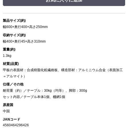
製品サイズ(約)
幅600×奥行400×高さ250mm
収納サイズ(約)
幅400×奥行45×高さ310mm
重量(約)
1.3kg
材質(品質)
甲板の表面材：合成樹脂化粧繊維板、構造部材：アルミニウム合金（表面加工
＝アルマイト）
仕様／その他
耐荷重（約）／テーブル：30kg（均等）、脚部：300g
セット内容／テーブル本体1個、棚網1個
原産国
中国
JANコード
4560464296426