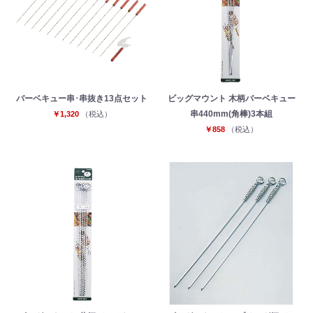
バーベキュー串･串抜き13点セット
ビッグマウント 木柄バーベキュー
串440mm(角棒)3本組
￥1,320
（税込）
￥858
（税込）