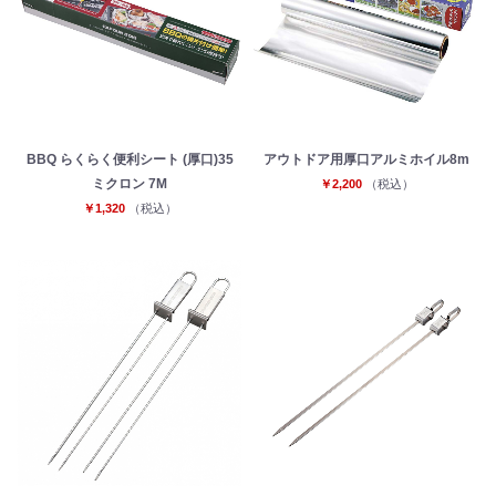
BBQ らくらく便利シート (厚口)35
アウトドア用厚口アルミホイル8m
ミクロン 7M
￥2,200
（税込）
￥1,320
（税込）