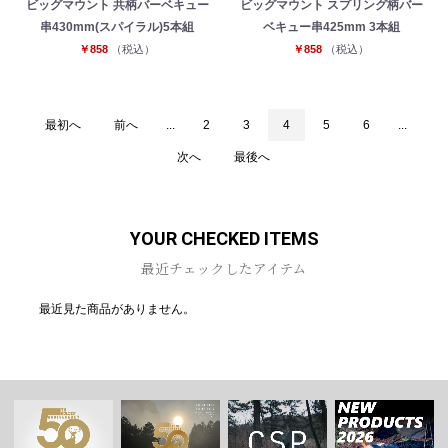
ビッグマウント 共柄バーベキュー
ビッグマウント スプリング柄バー
串430mm(スパイラル)5本組
ベキュー串425mm 3本組
￥858
（税込）
￥858
（税込）
最初へ
前へ
...
2
3
4
5
6
...
次へ
最後へ
YOUR CHECKED ITEMS
最近チェックしたアイテム
最近見た商品がありません。