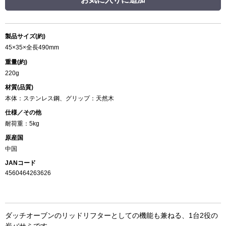
製品サイズ(約)
45×35×全長490mm
重量(約)
220g
材質(品質)
本体：ステンレス鋼、グリップ：天然木
仕様／その他
耐荷重：5kg
原産国
中国
JANコード
4560464263626
ダッチオーブンのリッドリフターとしての機能も兼ねる、1台2役の