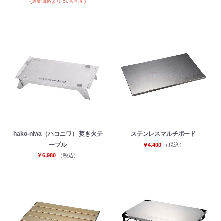
(通常価格より 50% 割引)
hako‐niwa（ハコニワ） 焚き火テ
ステンレスマルチボード
お買い物を続ける
カートへ進む
ーブル
￥4,400
（税込）
￥6,980
（税込）