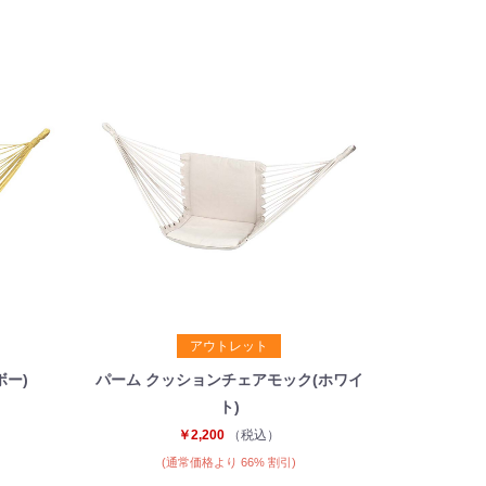
アウトレット
ボー)
パーム クッションチェアモック(ホワイ
ト)
￥2,200
（税込）
(通常価格より 66% 割引)