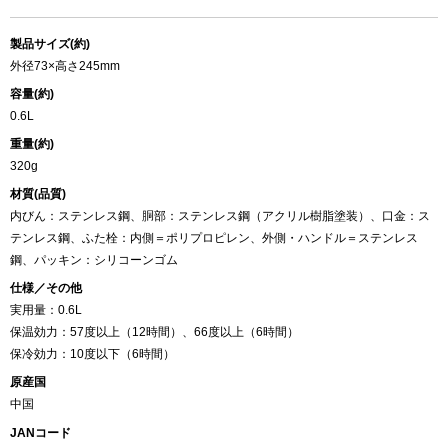
製品サイズ(約)
外径73×高さ245mm
容量(約)
0.6L
重量(約)
320g
材質(品質)
内びん：ステンレス鋼、胴部：ステンレス鋼（アクリル樹脂塗装）、口金：ス
テンレス鋼、ふた栓：内側＝ポリプロピレン、外側・ハンドル＝ステンレス
鋼、パッキン：シリコーンゴム
仕様／その他
実用量：0.6L
保温効力：57度以上（12時間）、66度以上（6時間）
保冷効力：10度以下（6時間）
原産国
中国
JANコード